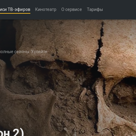
иси ТВ-эфиров
Кинотеатр
О сервисе
Тарифы
полные сезоны. Успейте
он 2)