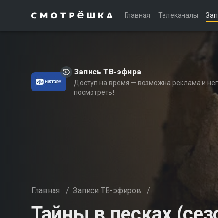
Главная
Телеканалы
Зап
Запись ТВ-эфира
Доступ на время — возможна реклама и не
посмотреть!
Главная
/
Записи ТВ-эфиров
/
Тайны в песках (сез