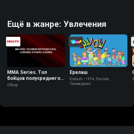
Ещё в жанре: Увлечения
MMA Series. Топ
Ералаш
бойцов полусреднего
Eralash • 1974, Россия,
веса. С.Бобрышев,
Тележурнал
Обзор
В.Руденко, Д.Засинец