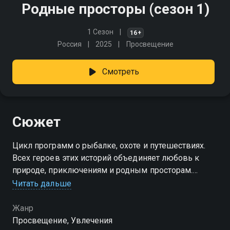
Родные просторы (сезон 1)
1 Сезон
16+
Россия
2025
Просвещение
Смотреть
Сюжет
Цикл программ о рыбалке, охоте и путешествиях.
Всех героев этих историй объединяет любовь к
природе, приключениям и родным просторам.
Зритель узнает об удивительных открытиях, увидит,
Читать дальше
как сбываются заветные мечты и ощутит самые
яркие эмоции!
Жанр
Просвещение, Увлечения