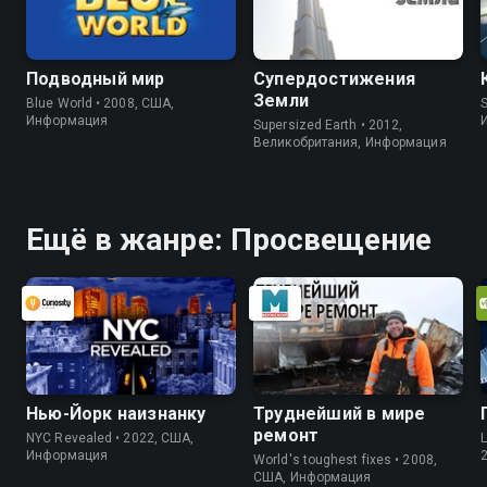
Подводный мир
Супердостижения
Земли
Blue World • 2008, США,
S
Информация
Supersized Earth • 2012,
Великобритания, Информация
Ещё в жанре: Просвещение
Нью-Йорк наизнанку
Труднейший в мире
ремонт
NYC Revealed • 2022, США,
L
Информация
World's toughest fixes • 2008,
США, Информация