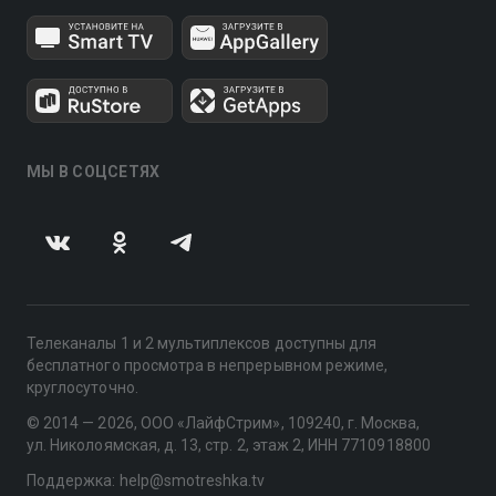
МЫ В СОЦСЕТЯХ
Телеканалы 1 и 2 мультиплексов доступны для
бесплатного просмотра в непрерывном режиме,
круглосуточно.
© 2014 — 2026, ООО «ЛайфСтрим», 109240, г. Москва,
ул. Николоямская, д. 13, стр. 2, этаж 2, ИНН 7710918800
Поддержка: help@smotreshka.tv