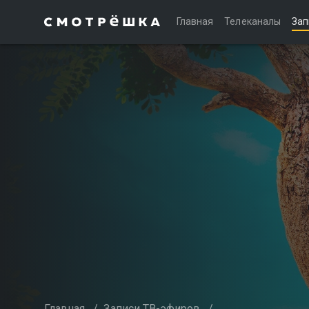
Главная
Телеканалы
Зап
Главная
/
Записи ТВ-эфиров
/