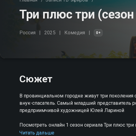
Три плюс три (сезон
Россия
2025
Комедия
0+
Сюжет
В провинциальном городке живут три поколения с
внук-спасатель. Самый младший представитель ро
предприимчивой художницей Юлей Лариной
Посмотреть онлайн 1 сезон сериала Три плюс тр
качестве на Смотрёшке
Читать дальше