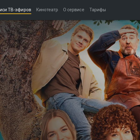
иси ТВ-эфиров
Кинотеатр
О сервисе
Тарифы