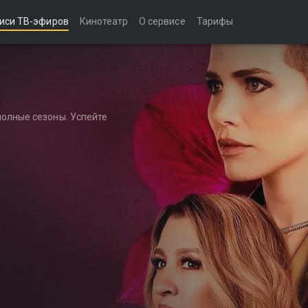
иси ТВ-эфиров
Кинотеатр
О сервисе
Тарифы
полные сезоны. Успейте