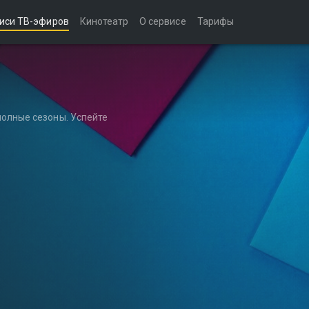
иси ТВ-эфиров
Кинотеатр
О сервисе
Тарифы
полные сезоны. Успейте