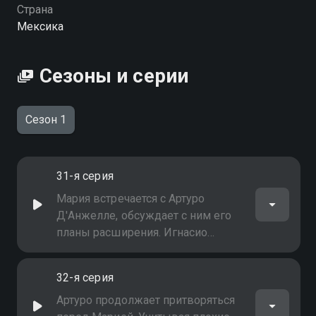
Посмотреть онлайн 1 сезон сериала Просто Мария
Страна
вы можете совершенно бесплатно в хорошем HD
Мексика
качестве на Смотрёшке
Сезоны и серии
Сезон 1
31-я серия
Мария встречается с Артуро
Д'Анжелле, обсуждает с ним его
планы расширения. Игнасио
выступает против того, чтобы
Артуро завоёвывал его мать.
32-я серия
Альмира рассказывает Марии о
своей обеспокоенности,
Артуро продолжает притворяться