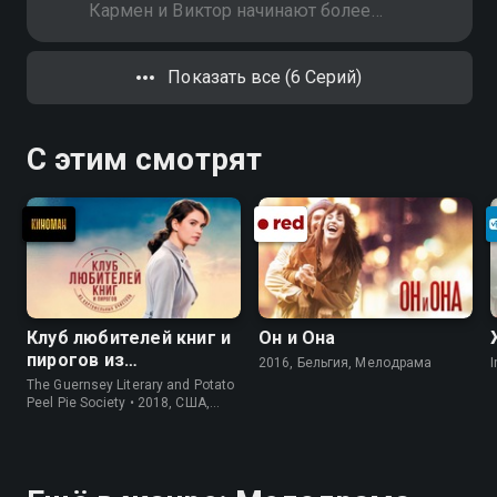
Кармен и Виктор начинают более
близкие отношения. В доме
Виктора они представляют
Показать все (6 Серий)
Кармен как свою девушку, Айрис
уходит с разбитым сердцем.
Игнасио узнаёт о намерениях
С этим смотрят
Ивонны
Клуб любителей книг и
Он и Она
пирогов из
2016, Бельгия, Мелодрама
I
картофельных
The Guernsey Literary and Potato
очистков
Peel Pie Society • 2018, США,
История