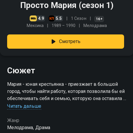
Просто Мария (сезон 1)
4.9
5.5
1 Сезон
16+
Мексика
1989 – 1990
Мелодрама
Смотреть
Сюжет
Мария - юная крестьянка - приезжает в большой
город, чтобы найти работу, которая позволила бы ей
обеспечивать себя и семью, которую она оставила в
деревне. Вскоре девушка знакомится с богатым
Читать дальше
Хуаном Карлосом, и молодые люди влюбляются
друг в друга
Жанр
Мелодрама, Драма