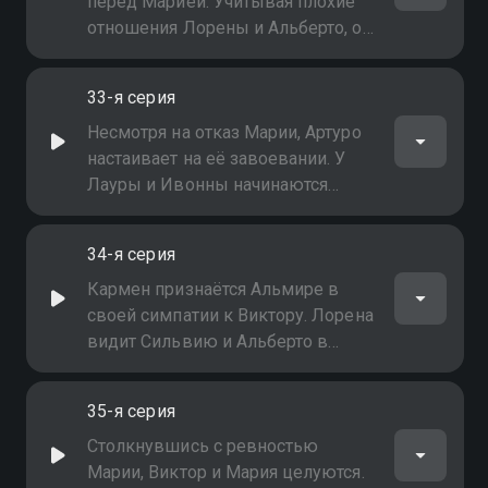
поскольку её дочь Ирис влюблена
перед Марией. Учитывая плохие
в Виктора
отношения Лорены и Альберто, он
начинает влюбляться в Сильвию.
Альмира просит Виктора
33-я серия
остановить её дочь, чтобы не
обманывать её
Несмотря на отказ Марии, Артуро
настаивает на её завоевании. У
Лауры и Ивонны начинаются
проблемы из-за любви к Игнасио.
Амелия просит Хулию помочь ей
34-я серия
узнать, кто любовник её мужа.
Мария и Игнасио ссорятся из-за
Кармен признаётся Альмире в
Артуро
своей симпатии к Виктору. Лорена
видит Сильвию и Альберто в
компрометирующей ситуации.
Ивонна признаётся своему дяде
35-я серия
Артуро, что она всего лишь играет
с Игнасио
Столкнувшись с ревностью
Марии, Виктор и Мария целуются.