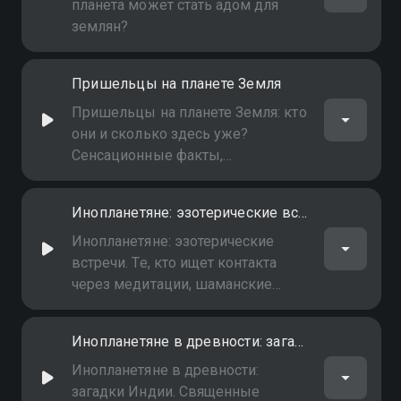
планета может стать адом для
землян?
Пришельцы на планете Земля
Пришельцы на планете Земля: кто
они и сколько здесь уже?
Сенсационные факты,
засекреченные встречи и главный
вопрос - почему официальная
Инопланетяне: эзотерические встречи
наука отрицает очевидное
Инопланетяне: эзотерические
встречи. Те, кто ищет контакта
через медитации, шаманские
практики и древние ритуалы,
рассказывают о том, что скрыто
Инопланетяне в древности: загадки Индии
от глаз обычных людей
Инопланетяне в древности:
загадки Индии. Священные