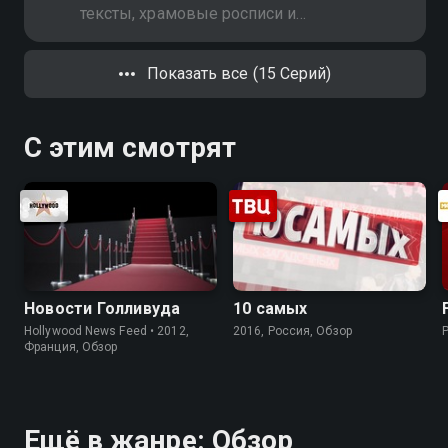
тексты, храмовые росписи и
артефакты, которые меняют
представление о том, кто на
Показать все (15 Серий)
самом деле посещал Землю
тысячи лет назад
С этим смотрят
Новости Голливуда
10 самых
Hollywood News Feed • 2012,
2016, Россия, Обзор
Франция, Обзор
Ещё в жанре: Обзор