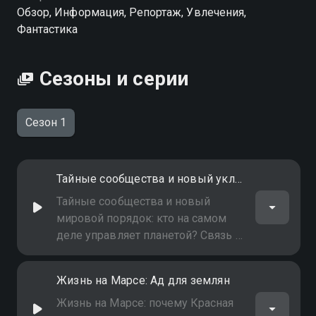
Посмотреть онлайн 1 сезон сериала Материалы о
Обзор, Информация, Репортаж, Увлечения,
пришельцах вы можете совершенно бесплатно в
Фантастика
хорошем HD качестве на Смотрёшке
Сезоны и серии
Сезон 1
Тайные сообщества и новый уклад мира
Тайные сообщества и новый
мировой порядок: кто на самом
деле управляет планетой? Связь с
пришельцами, закулисные игры и
главные вопросы к тем, кто
Жизнь на Марсе: Ад для землян
держит нас в неведении
Жизнь на Марсе: почему Красная