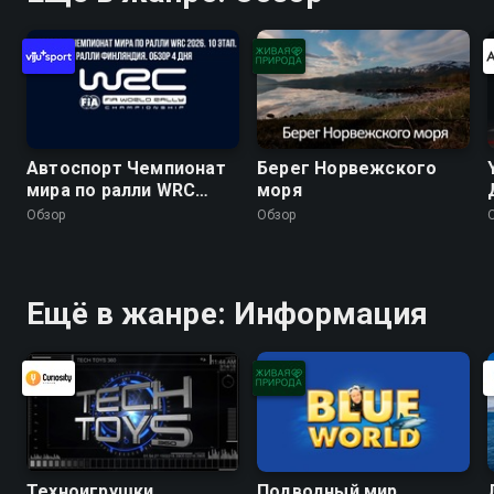
Автоспорт Чемпионат
Берег Норвежского
мира по ралли WRC
моря
2026. 10 этап. Ралли
Обзор
Обзор
Финляндия. Обзор 4
дня
Ещё в жанре: Информация
Техноигрушки
Подводный мир