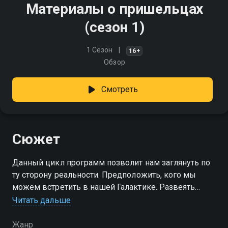
Материалы о пришельцах
(сезон 1)
1 Сезон
16+
Обзор
Смотреть
Сюжет
Данный цикл программ позволит нам заглянуть по
ту сторону реальности. Предположить, кого мы
можем встретить в нашей Галактике. Развеять
конспирологические теории о пришельцах. Или же
Читать дальше
нет?
Жанр