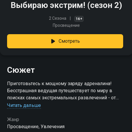
Выбираю экстрим! (сезон 2)
2 Сезона
16+
Просвещение
Смотреть
Сюжет
Приготовьтесь к мощному заряду адреналина!
Бесстрашная ведущая путешествует по миру в
поисках самых экстремальных развлечений - от
управления суперкарами и боевыми роботами до
Читать дальше
гонок на гиперскоростных катерах и мощных
мотоциклах
Жанр
Просвещение, Увлечения