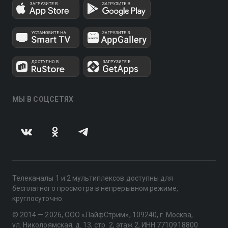
МЫ В СОЦСЕТЯХ
Телеканалы 1 и 2 мультиплексов доступны для
бесплатного просмотра в непрерывном режиме,
круглосуточно.
© 2014 — 2026, ООО «ЛайфСтрим», 109240, г. Москва,
ул. Николоямская, д. 13, стр. 2, этаж 2, ИНН 7710918800