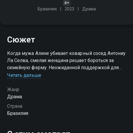
0+
Бразилия
2023
Драма
Сюжет
Когда мужа Алине убивает коварный сосед Антониу
Ла Селва, смелая женщина решает бороться за
семейную ферму. Неожиданной поддержкой для
неё оказывается Кайю, сын Ла Селвы от первого
Читать дальше
брака
Жанр
Посмотреть онлайн 1 сезон сериала Земля и страсть
Драма
вы можете совершенно бесплатно в хорошем HD
Страна
качестве на Смотрёшке
Бразилия