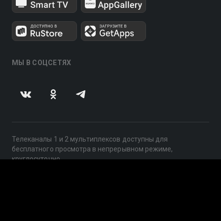
МЫ В СОЦСЕТЯХ
Телеканалы 1 и 2 мультиплексов доступны для
бесплатного просмотра в непрерывном режиме,
круглосуточно.
© 2014 — 2026, ООО «ЛайфСтрим», 109240, г. Москва,
ул. Николоямская, д. 13, стр. 2, этаж 2, ИНН 7710918800
Поддержка: help@smotreshka.tv
UUID: 83001220-524e-497e-bfe6-8545aa79a431