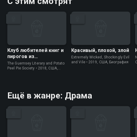
С этим смотрят
Клуб любителей книг и
Красивый, плохой, злой
пирогов из
Extremely Wicked, Shockingly Evil
N
картофельных
and Vile • 2019, США, Биография
The Guernsey Literary and Potato
очистков
Peel Pie Society • 2018, США,
История
Ещё в жанре: Драма