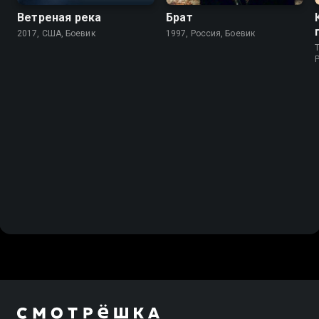
Ветреная река
Брат
2017, США, Боевик
1997, Россия, Боевик
T
P