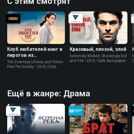
С этим смотрят
Клуб любителей книг и
Красивый, плохой, злой
пирогов из
Extremely Wicked, Shockingly Evil
N
картофельных
and Vile • 2019, США, Биография
The Guernsey Literary and Potato
очистков
Peel Pie Society • 2018, США,
История
Ещё в жанре: Драма