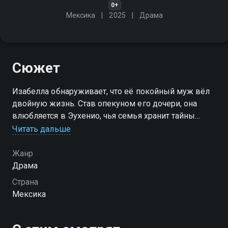
0+
Мексика
2025
Драма
Сюжет
Изабелла обнаруживает, что её покойный муж вёл
двойную жизнь. Став опекуном его дочери, она
влюбляется в Эухенио, чья семья хранит тайны
прошлого её супруга
Читать дальше
Посмотреть онлайн 1 сезон сериала Дар любви вы
Жанр
можете совершенно бесплатно в хорошем HD
Драма
качестве на Смотрёшке
Страна
Мексика