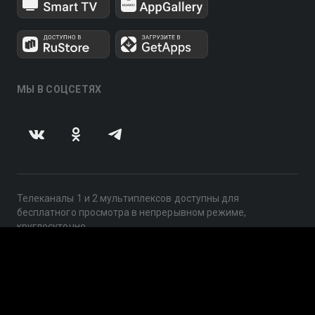
МЫ В СОЦСЕТЯХ
Телеканалы 1 и 2 мультиплексов доступны для
бесплатного просмотра в непрерывном режиме,
круглосуточно.
© 2014 — 2026, ООО «ЛайфСтрим», 109240, г. Москва,
ул. Николоямская, д. 13, стр. 2, этаж 2, ИНН 7710918800
Поддержка: help@smotreshka.tv
UUID: 9a3161d6-07ab-4304-8418-c952b58ff00b