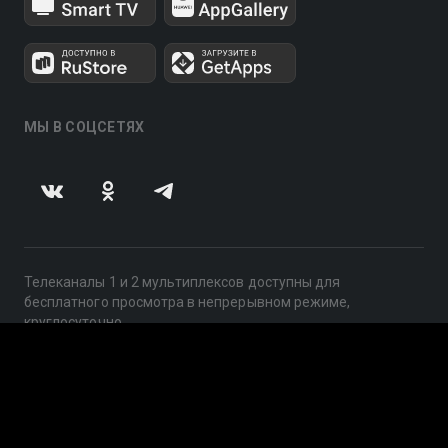
МЫ В СОЦСЕТЯХ
Телеканалы 1 и 2 мультиплексов доступны для
бесплатного просмотра в непрерывном режиме,
круглосуточно.
© 2014 — 2026, ООО «ЛайфСтрим», 109240, г. Москва,
ул. Николоямская, д. 13, стр. 2, этаж 2, ИНН 7710918800
Поддержка: help@smotreshka.tv
UUID: 0d356f86-7ad5-4f05-8c98-948599a6ba7b