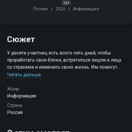
12+
Россия
2024
Информация
Сюжет
У десяти участниц есть всего пять дней, чтобы
проработать свои блоки, встретиться лицом к лицу
со страхами и изменить свою жизнь. Им помогут
испытания и энерго-практики от Татьяны Соло и
Читать дальше
других экспертов шоу
Жанр
Информация
Страна
Россия