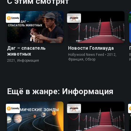
С этим смотрят
Даг – спасатель
Новости Голливуда
животных
Hollywood News Feed • 2012,
B
Франция, Обзор
2021, Информация
Ещё в жанре: Информация