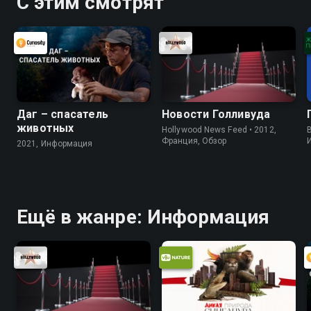
С этим смотрят
Даг – спасатель
Новости Голливуда
животных
Hollywood News Feed • 2012,
B
Франция, Обзор
2021, Информация
Ещё в жанре: Информация