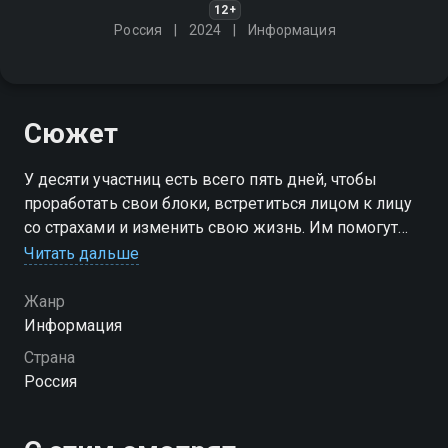
12+
Россия
2024
Информация
Сюжет
У десяти участниц есть всего пять дней, чтобы
проработать свои блоки, встретиться лицом к лицу
со страхами и изменить свою жизнь. Им помогут
испытания и энерго-практики от Татьяны Соло и
Читать дальше
других экспертов шоу
Жанр
Посмотреть онлайн 1 сезон сериала Дом Соло вы
Информация
можете совершенно бесплатно в хорошем HD
Страна
качестве на Смотрёшке
Россия