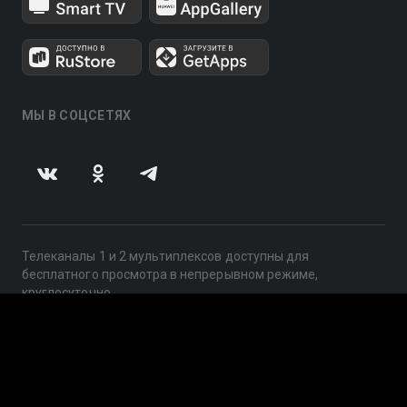
МЫ В СОЦСЕТЯХ
Телеканалы 1 и 2 мультиплексов доступны для
бесплатного просмотра в непрерывном режиме,
круглосуточно.
© 2014 — 2026, ООО «ЛайфСтрим», 109240, г. Москва,
ул. Николоямская, д. 13, стр. 2, этаж 2, ИНН 7710918800
Поддержка: help@smotreshka.tv
UUID: 640175b1-7162-4477-a2d1-76e7858c9a79