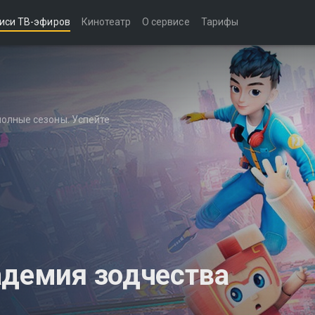
иси ТВ-эфиров
Кинотеатр
О сервисе
Тарифы
полные сезоны. Успейте
адемия зодчества