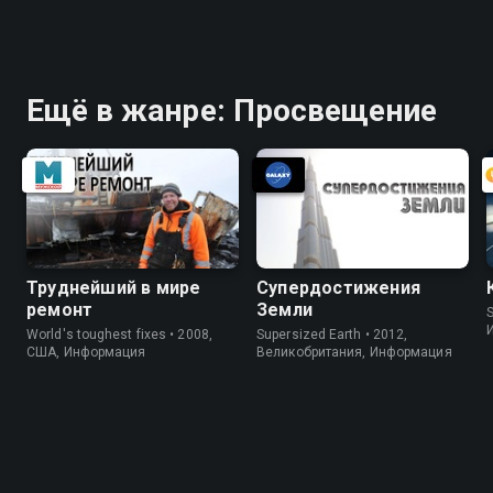
Ещё в жанре: Просвещение
Труднейший в мире
Супердостижения
ремонт
Земли
S
World's toughest fixes • 2008,
Supersized Earth • 2012,
США, Информация
Великобритания, Информация