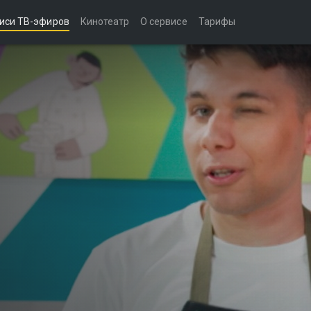
иси ТВ-эфиров
Кинотеатр
О сервисе
Тарифы