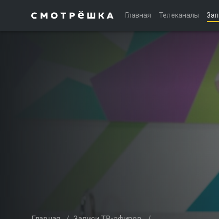
Главная
Телеканалы
Зап
Главная
/
Записи ТВ-эфиров
/