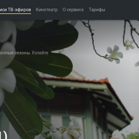
иси ТВ-эфиров
Кинотеатр
О сервисе
Тарифы
полные сезоны. Успейте
1)