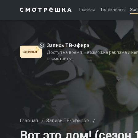
Главная
Телеканалы
Зап
Запись ТВ-эфира
Доступ на время — возможна реклама и не
посмотреть!
Главная
/
Записи ТВ-эфиров
/
Вот это дом! (сезон 