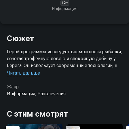
12+
Информация
Сюжет
Герой программы исследует возможности рыбалки,
сочетая трофейную ловлю и спокойную добычу у
берега. Он использует современные технологии, но
также проверяет результат и без них, показывая
Читать дальше
разные подходы к поиску рыбы
Жанр
Информация, Развлечения
С этим смотрят