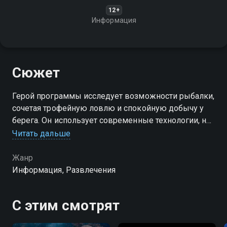
12+
Информация
Сюжет
Герой программы исследует возможности рыбалки,
сочетая трофейную ловлю и спокойную добычу у
берега. Он использует современные технологии, но
также проверяет результат и без них, показывая
Читать дальше
разные подходы к поиску рыбы
Жанр
Посмотреть онлайн 1 сезон сериала Из крайности в
Информация, Развлечения
крайность. вы можете совершенно бесплатно в
хорошем HD качестве на Смотрёшке
С этим смотрят