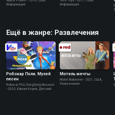
Space Probes! • 2016, США,
Tech Toys • 2011, США,
Информация
Информация
D
Ещё в жанре: Развлечения
Робокар Поли. Музей
Мотель мечты
песен
Motel Makeover • 2021, США,
Развлечения
Robocar POLI SongSong Museum
• 2020, Южная Корея, Детский