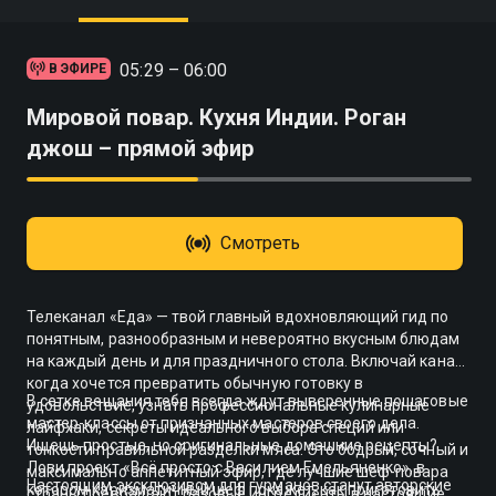
05:29 – 06:00
В ЭФИРЕ
Мировой повар. Кухня Индии. Роган
джош – прямой эфир
Смотреть
Телеканал «Еда» — твой главный вдохновляющий гид по
понятным, разнообразным и невероятно вкусным блюдам
на каждый день и для праздничного стола. Включай канал,
когда хочется превратить обычную готовку в
В сетке вещания тебя всегда ждут выверенные пошаговые
удовольствие, узнать профессиональные кулинарные
мастер-классы от признанных мастеров своего дела.
лайфхаки, секреты идеального выбора специй или
Ищешь простые, но оригинальные домашние рецепты?
тонкости правильной разделки мяса. Это бодрый, сочный и
Лови проект «Всё просто с Василием Емельяненко», в
максимально аппетитный эфир, где лучшие шеф-повара
Настоящим эксклюзивом для гурманов станут авторские
котором харизматичный шеф покажет, как приготовить
страны превращают базовые ингредиенты в настоящие