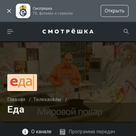
Смотрёшка
Открыть
ТВ, фильмы и сериалы
Главная
/
Телеканалы
/
Еда
Смотреть
О канале
Программа передач