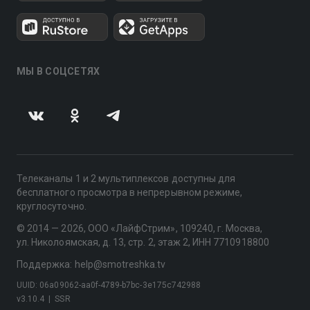
МЫ В СОЦСЕТЯХ
Телеканалы 1 и 2 мультиплексов доступны для
бесплатного просмотра в непрерывном режиме,
круглосуточно.
© 2014 — 2026, ООО «ЛайфСтрим», 109240, г. Москва,
ул. Николоямская, д. 13, стр. 2, этаж 2, ИНН 7710918800
Поддержка: help@smotreshka.tv
UUID: 06a09062-aa0f-4789-b7bc-3e175c742988
v3.10.4
|
SSR