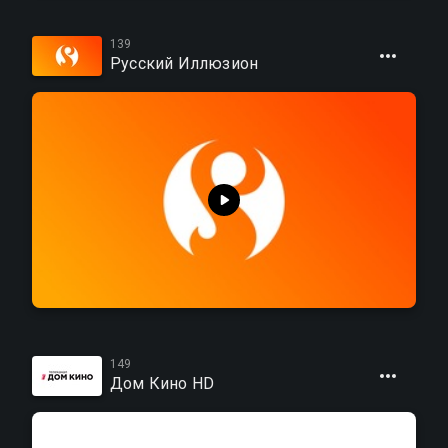
139
Русский Иллюзион
149
Дом Кино HD