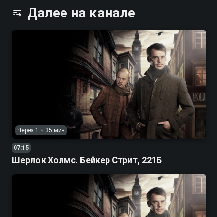
блистают Олег Меньшиков, Джулия Ормонд и Алексей
Далее на канале
Петренко. А ценителей глубоких телепроектов на канале
порадует великолепная экранизация «Идиота» с Евгением
Мироновым, Владимиром Машковым и Инной Чуриковой, а
также душевный сериал «Участок» с Сергеем Безруковым,
Валерием Золотухиным и Владимиром Меньшовым.
Смотри Русский Иллюзион в хорошем качестве в
приложении Смотрёшка.
Через 1 ч 35 мин
07:15
Шерлок Холмс. Бейкер Стрит, 221Б