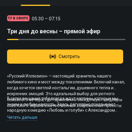
05:30 – 07:15
В ЭФИРЕ
Три дня до весны – прямой эфир
Смотреть
«Русский Иллюзион» — настоящий хранитель нашего
любимого кино и мост между поколениями. Включай канал,
когда хочется светлой ностальгии, душевного тепла и
искренних эмоций. Это идеальный выбор для уютного
В сетке вещания тебя всегда ждут картины, которые мы
семейного вечера, где гармонично соседствуют шедевры
знаем и любим наизусть. Здесь регулярно показывают
советского экрана и качественные современные проекты.
народную комедию «Любовь и голуби» с Александром
Михайловым, Ниной Дорошиной и Людмилой Гурченко.
Читать дальше
Любишь масштабные постановки? Лови в эфире
историческую драму «Сибирский цирюльник», где