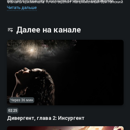
Смотри Блокбастер в хорошем качестве в приложении
Фанаты криминала точно оценят напряженный британский
Смотрёшка.
триллер «Костяной домик» с Джоэли Ричардсон и крепкие
Читать дальше
российские боевики уровня картины «Оперативная
разработка-2: Комбинат».
Далее на канале
Через 36 мин
02:25
Дивергент, глава 2: Инсургент