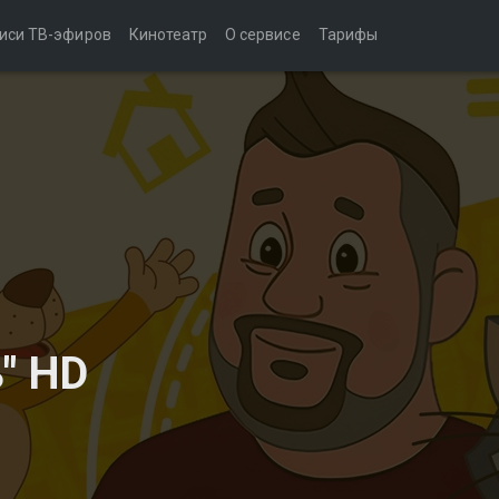
иси ТВ-эфиров
Кинотеатр
О сервисе
Тарифы
" HD