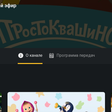
ой эфир
О канале
Программа передач