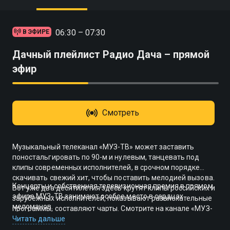
06:30 – 07:30
В ЭФИРЕ
Дачный плейлист Радио Дача – прямой
эфир
Смотреть
Музыкальный телеканал «МУЗ-ТВ» может заставить
поностальгировать по 90-м и нулевым, танцевать под
клипы современных исполнителей, в срочном порядке
скачивать свежий хит, чтобы поставить мелодией вызова.
Концерты и собственная телевизионная премия в прямом
Вот уже два десятилетия здесь крутят клипы российских и
эфире МУЗ-ТВ занимают особое место в сердцах
зарубежных исполнителей, показывают развлекательные
меломанов.
программы, составляют чарты. Смотрите на канале «МУЗ-
ТВ» новости из мира шоу-бизнеса, эксклюзивные
Читать дальше
репортажи и интервью, документальные фильмы о