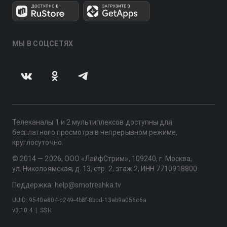
МЫ В СОЦСЕТЯХ
Телеканалы 1 и 2 мультиплексов доступны для
бесплатного просмотра в непрерывном режиме,
круглосуточно.
© 2014 — 2026, ООО «ЛайфСтрим», 109240, г. Москва,
ул. Николоямская, д. 13, стр. 2, этаж 2, ИНН 7710918800
Поддержка: help@smotreshka.tv
UUID: 9540e804-c249-4b8f-8bcd-13ab9a056c6a
v3.10.4
|
SSR