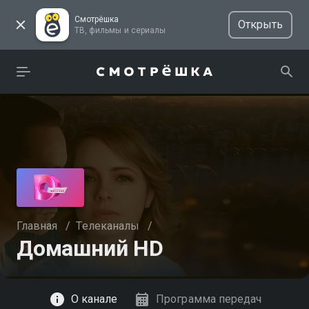
Смотрёшка
Открыть
ТВ, фильмы и сериалы
Главная
/
Телеканалы
/
Домашний HD
Смотреть
О канале
Программа передач