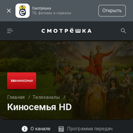
Смотрёшка
Открыть
ТВ, фильмы и сериалы
Главная
/
Телеканалы
/
Киносемья HD
Смотреть
О канале
Программа передач