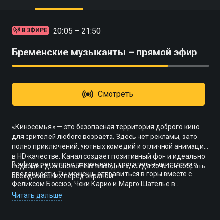
20:05 – 21:50
В ЭФИРЕ
Бременские музыканты – прямой эфир
Смотреть
«Киносемья» — это безопасная территория доброго кино
для зрителей любого возраста. Здесь нет рекламы, зато
полно приключений, уютных комедий и отличной анимации
в HD-качестве. Канал создает позитивный фон и идеально
В эфире регулярно показывают трогательные истории о
подходит для спокойных выходных, когда хочется собрать
преданности. Ты можешь отправиться в горы вместе с
всех домашних перед экраном.
Феликсом Боссюэ, Чеки Карио и Марго Шателье в
приключенческой картине «Белль и Себастьян». Или
Читать дальше
посмотреть знаменитую ленту «Лесси. Возвращение
домой» с Беллой Бадинг и Себастьяном Беццелем. За