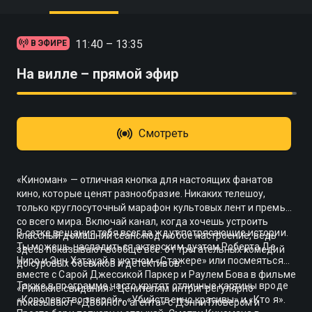
11:40 – 13:35
В ЭФИРЕ
На вилле – прямой эфир
Смотреть
«Киноман» — отличная кнопка для настоящих фанатов
кино, которые ценят разнообразие. Никаких телешоу,
только круглосуточный марафон культовых лент и премьер
со всего мира. Включай канал, когда хочешь устроить
В сетке вещания тебя всегда ждут потрясающие истории.
классный домашний сеанс под любое настроение, ведь
Ты можешь насладиться актерским дуэтом Роберта Де
здесь показывают вообще всё: от трогательных комедий
Ниро и Энн Хэтэуэй в уютном «Стажере» или посмеяться
до суровых боевиков и детективов.
вместе с Сарой Джессикой Паркер и Раулем Бова в фильме
Также в программе часто крутят отличные картины вроде
«Римские свидания». Ценителям интриг регулярно
«Королевство зверей», «Убийственно красивы» и «Кто я».
показывают «Двойного агента» с Дэнни Гловером и