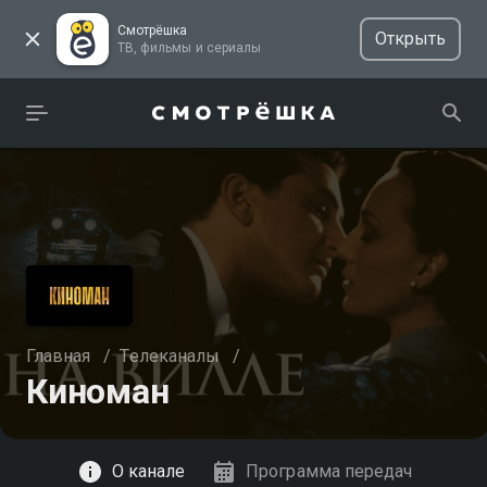
Смотрёшка
Открыть
ТВ, фильмы и сериалы
Главная
/
Телеканалы
/
Киноман
Смотреть
О канале
Программа передач