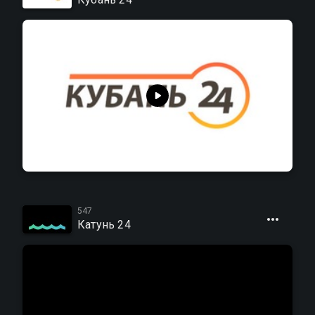
547
Катунь 24