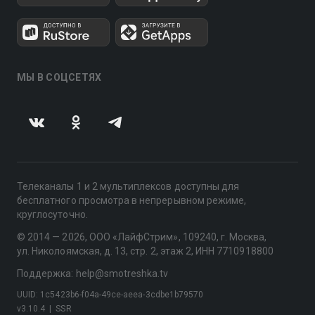
МЫ В СОЦСЕТЯХ
Телеканалы 1 и 2 мультиплексов доступны для
бесплатного просмотра в непрерывном режиме,
круглосуточно.
© 2014 — 2026, ООО «ЛайфСтрим», 109240, г. Москва,
ул. Николоямская, д. 13, стр. 2, этаж 2, ИНН 7710918800
Поддержка: help@smotreshka.tv
UUID: 1c5423b6-f04a-49ce-aeea-3cdbe1b79570
v3.10.4
|
SSR