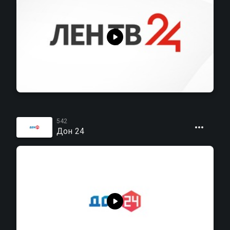
542
Дон 24