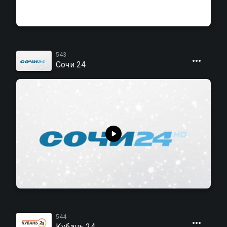
543
Сочи 24
544
Кубань 24