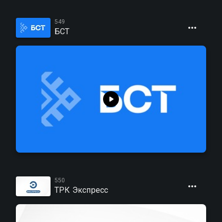
549
БСТ
550
ТРК Экспресс