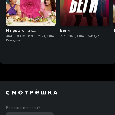
7.2
5.6
6.5
6.2
И просто так…
Беги
And Just Like That... • 2021, США,
Run • 2020, США, Комедия
Комедия
Возникли вопросы?