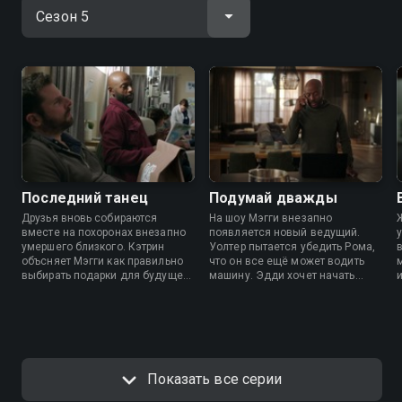
Последний танец
Подумай дважды
Друзья вновь собираются
На шоу Мэгги внезапно
вместе на похоронах внезапно
появляется новый ведущий.
умершего близкого. Кэтрин
Уолтер пытается убедить Рома,
объсняет Мэгги как правильно
что он все ещё может водить
выбирать подарки для будущего
машину. Эдди хочет начать
ребёнка. Ром поддерживает
снова встречаться с жещинами,
своего отца во время сложного
и в этом ему помогает
периода,
неожиданный союзник.
Показать все серии