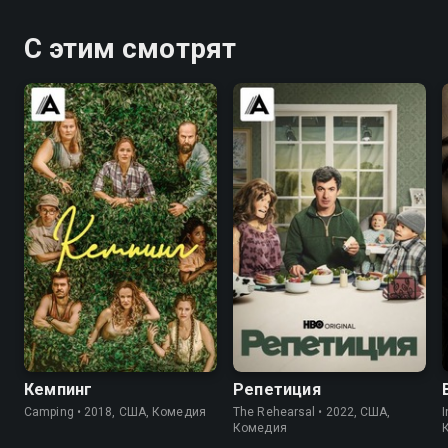
С этим смотрят
6.3
5.2
7.7
8.5
Кемпинг
Репетиция
Camping • 2018, США, Комедия
The Rehearsal • 2022, США,
I
Комедия