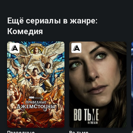
Ещё сериалы в жанре:
Комедия
7.6
8.1
7.4
7.5
Праведные
Во тьме