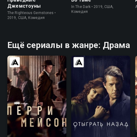
Джемстоуны
In The Dark • 2019, США,
Комедия
The Righteous Gemstones •
2019, США, Комедия
Ещё сериалы в жанре: Драма
7.6
7.6
7.6
7.4