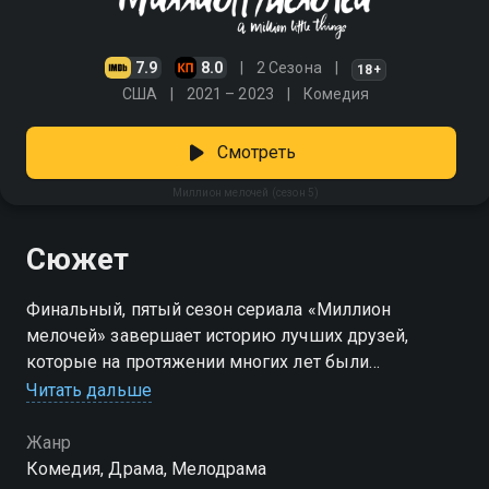
7.9
8.0
2 Сезона
18+
США
2021 – 2023
Комедия
Смотреть
Миллион мелочей (сезон 5)
Сюжет
Финальный, пятый сезон сериала «Миллион
мелочей» завершает историю лучших друзей,
которые на протяжении многих лет были
поддержкой и опорой друг для друга. Что, конечно
Читать дальше
же, не мешало им время от времени ссорится и
разбегаться кто куда. Эдди сосредоточивается на
Жанр
карьере, Ром от него не отстает – приходит работать
Комедия, Драма, Мелодрама