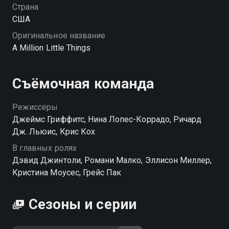
в школу, где его подростком много лет назад
Страна
травили и мучили ученики. Реджина оправляется от
США
банкротства и пытается открыть новое дело, а
Оригинальное название
Кэтрин наконец-то открывает свое сердце для
A Million Little Things
отношений, которых она много лет боялась. Гэри и
Мэгги планируют завести ребенка, но прогнозы не
внушают оптимизма… Да уж, без разговора по
Съёмочная команда
душам с друзьями тут не обойтись!
Режиссёры
Посмотреть онлайн 5 сезон сериала Миллион
Джеймс Гриффитс, Нина Лопес-Коррадо, Ричард
мелочей вы можете совершенно бесплатно в
Дж. Льюис, Крис Кох
хорошем HD качестве на Смотрёшке
В главных ролях
Дэвид Джинтоли, Романи Малко, Эллисон Миллер,
Кристина Моусес, Грейс Пак
Сезоны и серии