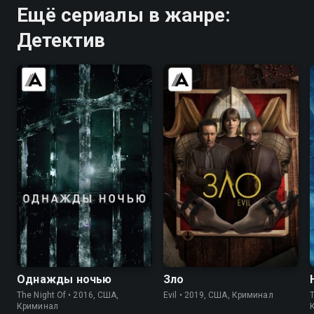
Ещё сериалы в жанре:
Детектив
7.8
8.4
7.7
7.7
Однажды ночью
Зло
The Night Of • 2016, США,
Evil • 2019, США, Криминал
T
Криминал