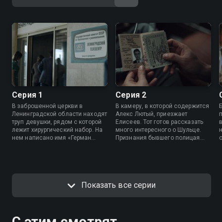
Серия 1
Серия 2
В заброшенной церкви в
В камеру, в которой содержится
Ленинградской области находят
Алекс Лютый, приезжает
труп девушки, рядом с которой
Елисеев. Тот готов рассказать
лежит хирургический набор. На
много интересного о Шульце.
нем написано имя «Герман
Признания бывшего полицая
Шульц». К делу привлекают
могут помочь оттянуть его
следовательницу Веру Гришину
неминуемую казнь. А деле об
и подполковника Андрея
убийстве девушки находят
Елисеева.
новых жертв.
Показать все серии
С этим смотрят