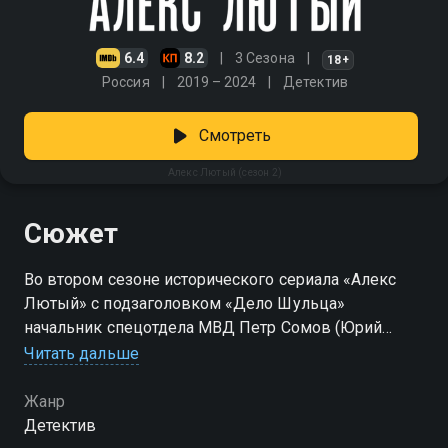
6.4
8.2
3 Сезона
18+
Россия
2019 – 2024
Детектив
Смотреть
Алекс Лютый (сезон 2)
Сюжет
Во втором сезоне исторического сериала «Алекс
Лютый» с подзаголовком «Дело Шульца»
начальник спецотдела МВД Петр Сомов (Юрий
Ицков) берется с коллегами из КГБ за новое дело. В
Читать дальше
Ленинграде находят убитой племянницу известной
телеведущей, рядом с телом лежит необычная
Жанр
улика – хирургический пенал с гравировкой
Детектив
«Hermann Schulz». Подполковник Андрей Елисеев