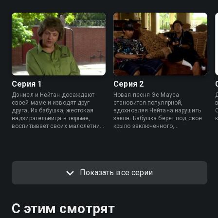
Серия 1
Серия 2
Дэниел и Нейтан досаждают
Новая песня Эс Мауса
своей маме и изводят друг
становится популярной,
друга. Их бабушка, жестокая
вдохновляя Нейтана нарушить
надзирательница в тюрьме,
закон. Бабушка берет под свое
воспитывает своих малолетних
крыло заключенного,
заключенных.
наказанного за сексуальные
преступления против животных.
Показать все серии
С этим смотрят