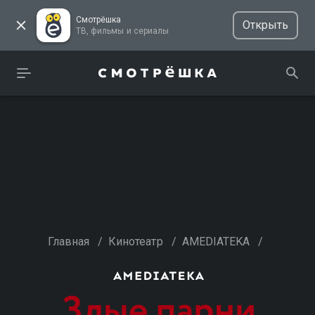
Смотрёшка
Открыть
ТВ, фильмы и сериалы
Главная
/
Кинотеатр
/
AMEDIATEKA
/