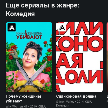
Ещё сериалы в жанре:
Комедия
8.3
8.3
8.4
8.5
Почему женщины
Силиконовая долина
убивают
Silicon Valley • 2014, США,
Комедия
Why Women Kill • 2019, США,