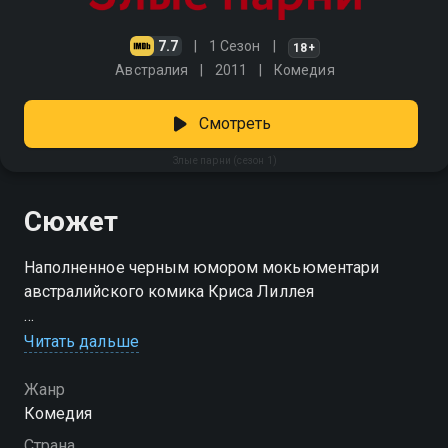
7.7
1 Сезон
18+
Австралия
2011
Комедия
Смотреть
Злые парни (сезон 1)
Сюжет
Наполненное черным юмором мокьюментари
австралийского комика Криса Лиллея
Посмотреть онлайн 1 сезон сериала Злые парни вы
Читать дальше
можете совершенно бесплатно в хорошем HD
качестве на Смотрёшке
Жанр
Комедия
Страна