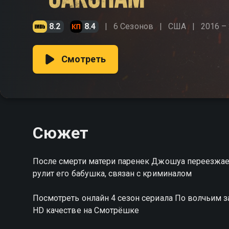
8.2
8.4
6 Сезонов
США
2016 –
Смотреть
Сюжет
После смерти матери паренек Джошуа переезжает
рулит его бабушка, связан с криминалом
Посмотреть онлайн 4 сезон сериала По волчьим
HD качестве на Смотрёшке