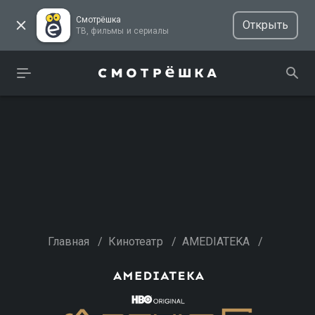
Смотрёшка
Открыть
ТВ, фильмы и сериалы
Главная
/
Кинотеатр
/
AMEDIATEKA
/