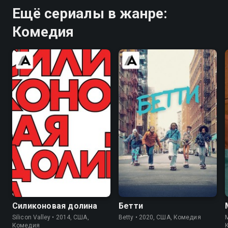
Ещё сериалы в жанре:
Комедия
8.4
8.5
7.1
7.1
Силиконовая долина
Бетти
Silicon Valley • 2014, США,
Betty • 2020, США, Комедия
M
Комедия