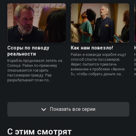
Cсоры по поводу
Как нам повезло!
реальности
Райан и команда корабля ищут
способ спасти пассажиров.
Корабль продолжает лететь на
Айрис пытается привлечь
Солнце. Райан по-прежнему
внимание к проблеме «Авеню
отказывается говорить
5», чтобы собрать деньги на
пассажирам правду. Рав
спасение. В центре управления
разрабатывает план по
полетами новое командование.
сокращению потребления еды.
На Земле запускают сериал про
приключения «Авеню 5». Айрис
идет выступать на телешоу.
Показать все серии
С этим смотрят