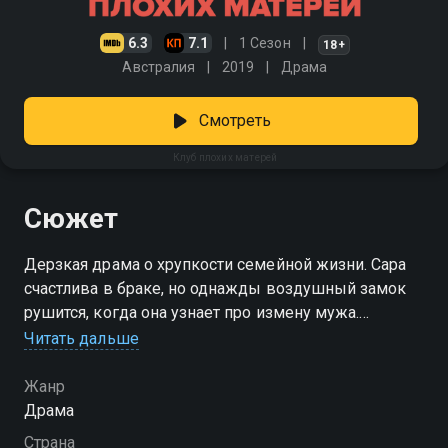
6.3
7.1
1 Сезон
18+
Австралия
2019
Драма
Смотреть
Клуб плохих матерей
Сюжет
Дерзкая драма о хрупкости семейной жизни. Сара
счастлива в браке, но однажды воздушный замок
рушится, когда она узнает про измену мужа.
Смотреть сериал «Клуб плохих матерей» онлайн в
Читать дальше
хорошем качестве вы можете в подписке
Амедиатека в Смотрёшке.
Жанр
Драма
Страна