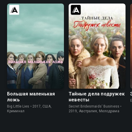
8.2
8.4
6.9
6.8
Большая маленькая
Тайные дела подружек
ложь
невесты
Big Little Lies • 2017, США,
Secret Bridesmaids' Business •
Криминал
2019, Австралия, Мелодрама