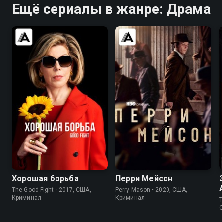
Ещё сериалы в жанре: Драма
7.9
8.3
7.6
7.6
Хорошая борьба
Перри Мейсон
The Good Fight • 2017, США,
Perry Mason • 2020, США,
Криминал
Криминал
T