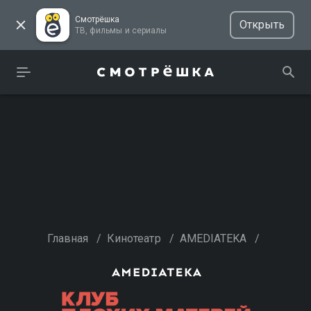
Смотрёшка
Открыть
ТВ, фильмы и сериалы
Главная
/
Кинотеатр
/
AMEDIATEKA
/