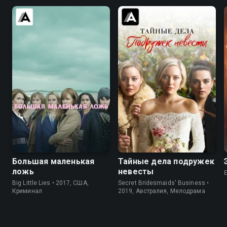
8.2
8.4
6.9
6.8
Большая маленькая
Тайные дела подружек
ложь
невесты
Big Little Lies • 2017, США,
Secret Bridesmaids' Business •
Криминал
2019, Австралия, Мелодрама