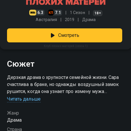
6.3
7.1
1 Сезон
18+
Австралия
2019
Драма
Смотреть
Клуб плохих матерей (сезон 1)
Сюжет
Дерзкая драма о хрупкости семейной жизни. Сара
счастлива в браке, но однажды воздушный замок
рушится, когда она узнает про измену мужа
Читать дальше
Посмотреть онлайн 1 сезон сериала Клуб плохих
матерей вы можете совершенно бесплатно в
Жанр
хорошем HD качестве на Смотрёшке
Драма
Страна