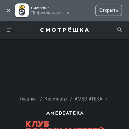
Смотрёшка
Открыть
ТВ, фильмы и сериалы
Главная
/
Кинотеатр
/
AMEDIATEKA
/