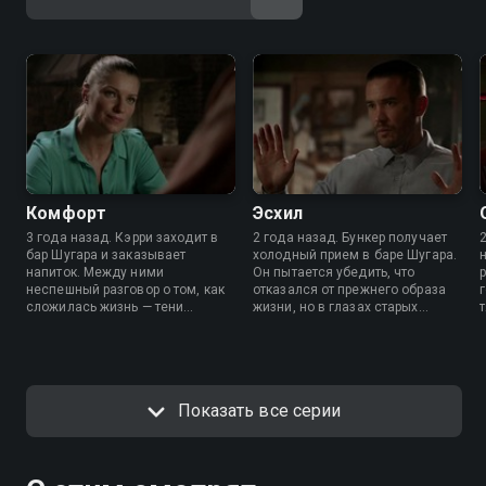
Комфорт
Эсхил
3 года назад. Кэрри заходит в
2 года назад. Бункер получает
бар Шугара и заказывает
холодный прием в баре Шугара.
напиток. Между ними
Он пытается убедить, что
неспешный разговор о том, как
отказался от прежнего образа
сложилась жизнь — тени
жизни, но в глазах старых
прошлого и надежды на лучшее
знакомых эта перемена — лишь
словно висят в воздухе, не
затишье перед бурей.
давая забыть старые раны.
Показать все серии