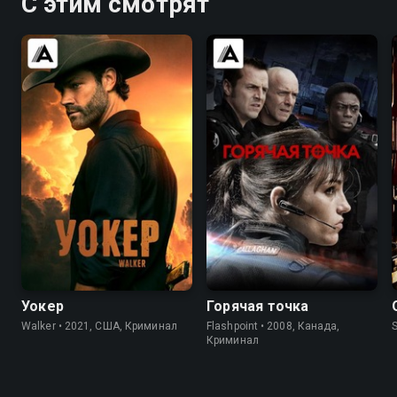
С этим смотрят
7.0
6.2
8.2
7.8
Уокер
Горячая точка
Walker • 2021, США, Криминал
Flashpoint • 2008, Канада,
S
Криминал