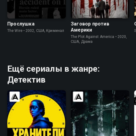
8.5
9.3
6.7
7.3
Прослушка
Заговор против
Америки
The Wire • 2002, США, Криминал
S
The Plot Against America • 2020,
США, Драма
Ещё сериалы в жанре:
Детектив