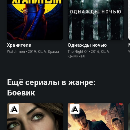
7.0
8.2
7.8
8.4
Хранители
Однажды ночью
Watchmen • 2019, США, Драма
The Night Of • 2016, США,
W
Криминал
Ещё сериалы в жанре:
Боевик