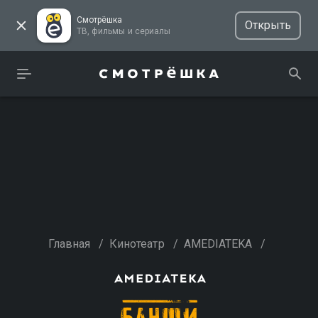
Смотрёшка
Открыть
ТВ, фильмы и сериалы
Главная
/
Кинотеатр
/
AMEDIATEKA
/