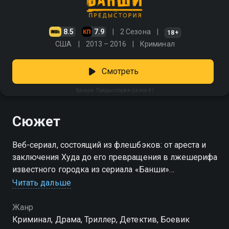
8.5
7.9
2 Сезона
18+
США
2013 – 2016
Криминал
Смотреть
Банши: Предыстория (сезон 4)
Сюжет
Веб-сериал, состоящий из флешбэков: от ареста и
заключения Худа до его превращения в лжешерифа
известного городка из сериала «Банши»
Читать дальше
Посмотреть онлайн 4 сезон сериала Банши:
Предыстория вы можете совершенно бесплатно в
Жанр
хорошем HD качестве на Смотрёшке
Криминал, Драма, Триллер, Детектив, Боевик