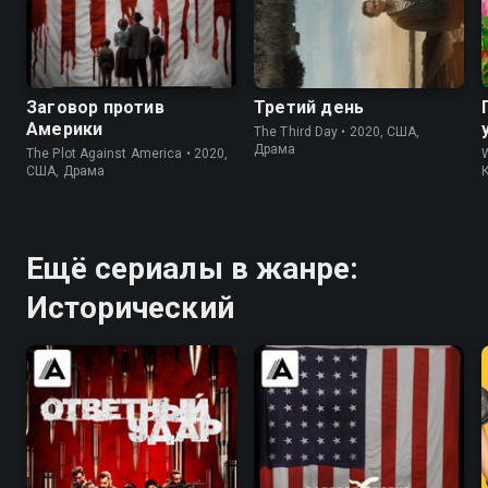
6.7
7.3
6.2
6.4
Заговор против
Третий день
Америки
The Third Day • 2020, США,
Драма
The Plot Against America • 2020,
США, Драма
Ещё сериалы в жанре:
Исторический