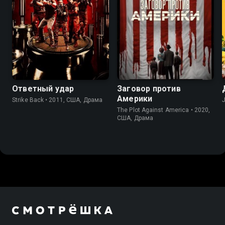
7.5
8.1
6.7
7.3
Ответный удар
Заговор против
Америки
Strike Back • 2011, США, Драма
The Plot Against America • 2020,
США, Драма