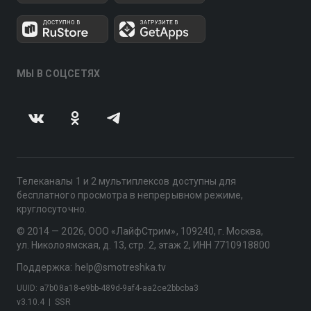
МЫ В СОЦСЕТЯХ
Телеканалы 1 и 2 мультиплексов доступны для
бесплатного просмотра в непрерывном режиме,
круглосуточно.
© 2014 — 2026, ООО «ЛайфСтрим», 109240, г. Москва,
ул. Николоямская, д. 13, стр. 2, этаж 2, ИНН 7710918800
Поддержка: help@smotreshka.tv
UUID: a7b08a18-e9bb-489d-9af4-aa2ce2bbcba3
v3.10.4
|
SSR