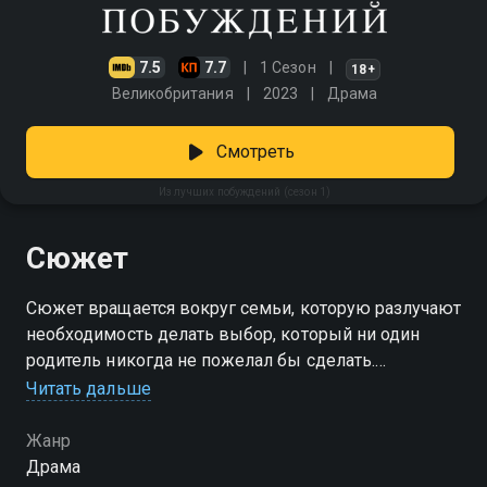
7.5
7.7
1 Сезон
18+
Великобритания
2023
Драма
Смотреть
Из лучших побуждений (сезон 1)
Сюжет
Сюжет вращается вокруг семьи, которую разлучают
необходимость делать выбор, который ни один
родитель никогда не пожелал бы сделать.
Читать дальше
Посмотреть онлайн 1 сезон сериала Из лучших
побуждений вы можете совершенно бесплатно в
Жанр
хорошем HD качестве на Смотрёшке
Драма