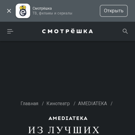
Смотрёшка
Открыть
ТВ, фильмы и сериалы
Главная
/
Кинотеатр
/
AMEDIATEKA
/