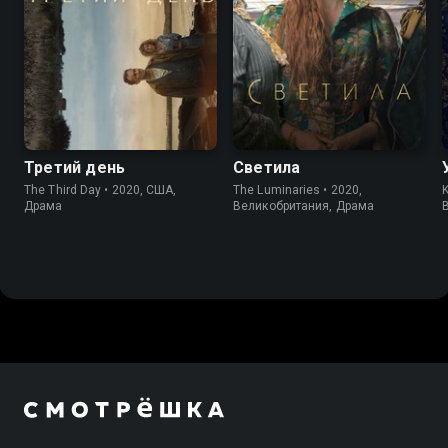
6.2
6.4
7.0
6.4
Третий день
Светила
The Third Day • 2020, США,
The Luminaries • 2020,
K
Драма
Великобритания, Драма