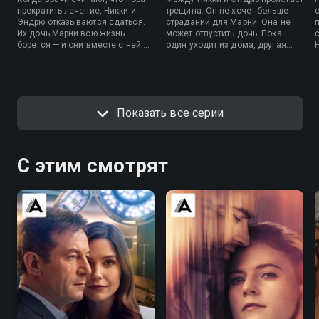
прекратить лечение, Никки и
трещина. Он не хочет больше
Эндрю отказываются сдаться.
страданий для Марни. Она не
Их дочь Марни всю жизнь
может отпустить дочь. Пока
борется — и они вместе с ней.
один уходит из дома, другая
Но под гневом и страхом
ищет утешение у посторонних и
впервые появляется тень
идет до конца — в суд, в прессу,
сомнения: а если врачи правы,
в новую реальность.
и борьба лишена смысла?
Показать все серии
С этим смотрят