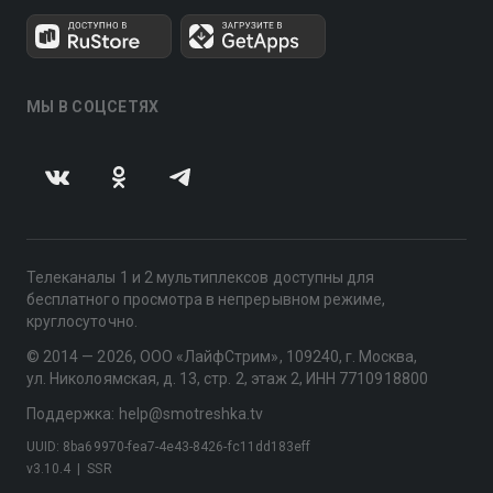
МЫ В СОЦСЕТЯХ
Телеканалы 1 и 2 мультиплексов доступны для
бесплатного просмотра в непрерывном режиме,
круглосуточно.
© 2014 — 2026, ООО «ЛайфСтрим», 109240, г. Москва,
ул. Николоямская, д. 13, стр. 2, этаж 2, ИНН 7710918800
Поддержка: help@smotreshka.tv
UUID: 8ba69970-fea7-4e43-8426-fc11dd183eff
v3.10.4
|
SSR