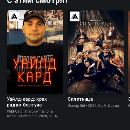
С этим смотрят
6.2
6.6
5.4
Уайлд-кард: крах
Сплетница
радио-болтуна
Gossip Girl • 2021, США, Драма
Wild Card: The Downfall of a
Radio Loudmouth • 2020, США,
Спорт