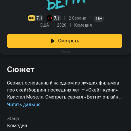
7.1
7.1
2 Сезона
18+
США
2020
Комедия
Смотреть
Бетти
Сюжет
Сериал, основанный на одном из лучших фильмов
про скейтбординг последних лет — «Скейт-кухни»
Кристал Мозелл. Смотреть сериал «Бетти» онлайн в
хорошем качестве вы можете в подписке
Читать дальше
Амедиатека в Смотрёшке.
Жанр
Комедия