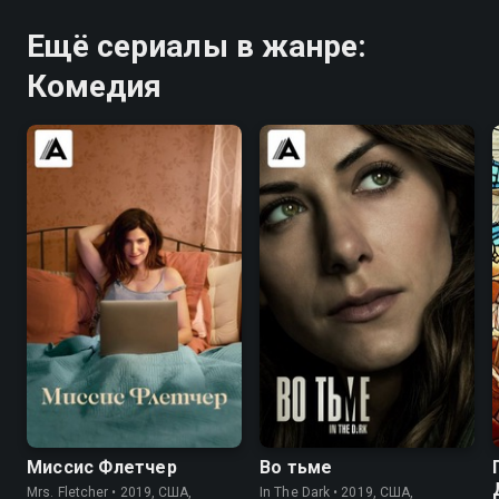
Ещё сериалы в жанре:
Комедия
6.5
7.1
7.4
7.5
Миссис Флетчер
Во тьме
Mrs. Fletcher • 2019, США,
In The Dark • 2019, США,