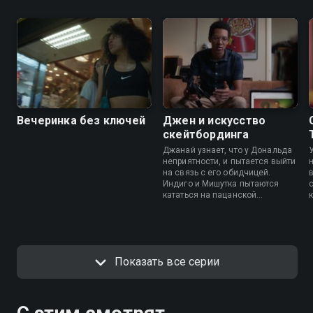
Вечеринка без ключей
Джен и искусство
скейтбординга
Джанай узнает, что у Дональда
неприятности, и пытается выйти
н
на связь с его обидчицей.
Индиго и Мишутка пытаются
кататься на пацанской
территории, а Бэмби и Камила
неловко проводят время за
просмотром фильмов.
Показать все серии