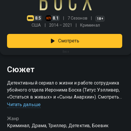
8.5
8.1
7 Сезонов
18+
США
2014 – 2021
Криминал
Смотреть
Босх
Сюжет
Детективный сериал о жизни и работе сотрудника
убойного отдела Иеронима Босха (Титус Уэлливер,
«Остаться в живых» и «Сыны Анархии»). Смотреть
сериал «Босх» онлайн в хорошем качестве вы
Читать дальше
можете в подписке Амедиатека в Смотрёшке.
Жанр
Криминал, Драма, Триллер, Детектив, Боевик