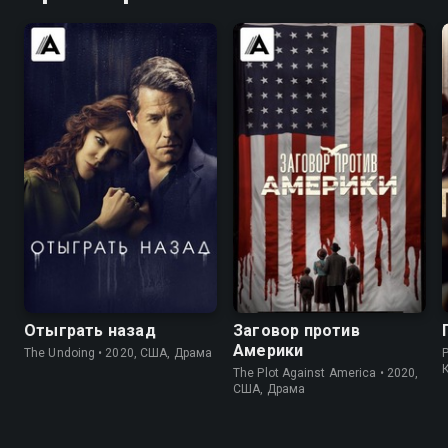
7.6
7.4
6.7
7.3
Отыграть назад
Заговор против
Америки
The Undoing • 2020, США, Драма
The Plot Against America • 2020,
США, Драма