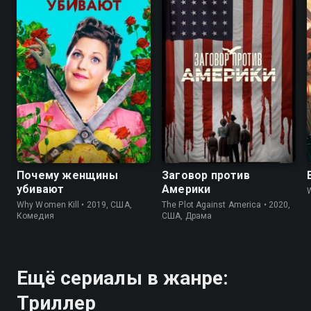
8.3
8.3
6.7
7.3
Почему женщины
Заговор против
убивают
Америки
Why Women Kill • 2019, США,
The Plot Against America • 2020,
Комедия
США, Драма
Ещё сериалы в жанре:
Триллер