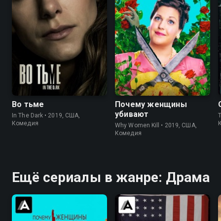
7.4
7.5
8.3
8.3
Во тьме
Почему женщины
убивают
In The Dark • 2019, США,
T
Комедия
Why Women Kill • 2019, США,
Комедия
Ещё сериалы в жанре: Драма