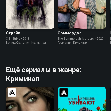
8.0
7.9
7.5
6.4
Страйк
Соммердаль
C.B. Strike • 2018,
The Sommerdahl Murders • 2020,
T
Великобритания, Криминал
Германия, Криминал
Ещё сериалы в жанре:
Криминал