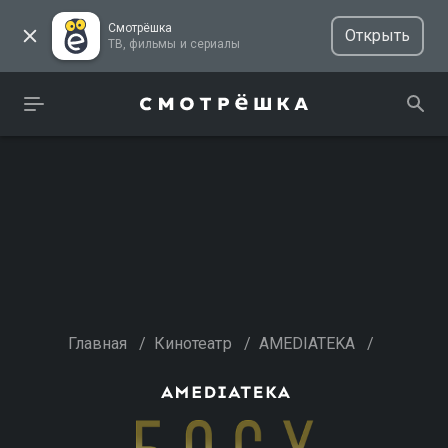
Смотрёшка
Открыть
ТВ, фильмы и сериалы
Главная
/
Кинотеатр
/
AMEDIATEKA
/