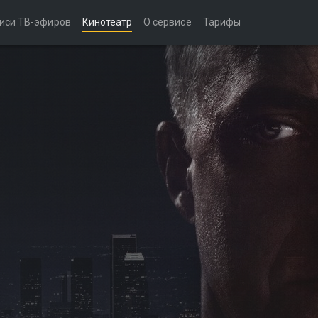
иси ТВ-эфиров
Кинотеатр
О сервисе
Тарифы