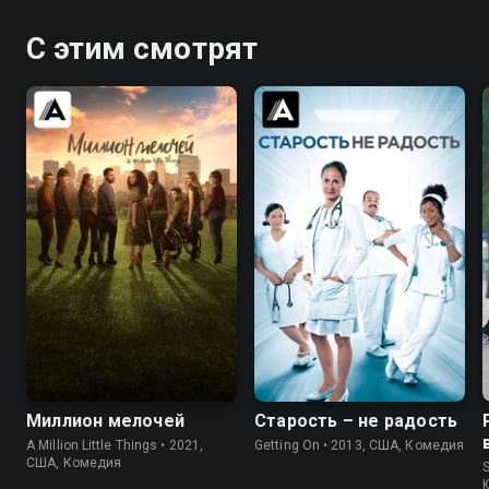
расового характера вызывает
гнев Джорджа.
С этим смотрят
8.0
7.9
7.1
7.8
Миллион мелочей
Старость – не радость
A Million Little Things • 2021,
Getting On • 2013, США, Комедия
США, Комедия
S