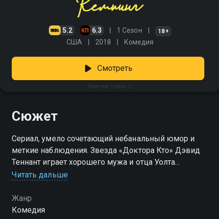
5.2
6.3
1 Сезон
18+
США
2018
Комедия
Смотреть
Кемпинг (сезон 1)
Сюжет
Сериал, умело сочетающий небанальный юмор и
меткие наблюдения. Звезда «Доктора Кто» Дэвид
Теннант играет хорошего мужа и отца Уолта
Читать дальше
Посмотреть онлайн 1 сезон сериала Кемпинг вы
можете совершенно бесплатно в хорошем HD
Жанр
качестве на Смотрёшке
Комедия