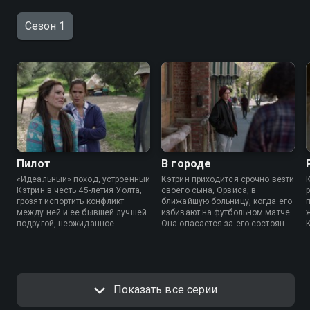
Сезон 1
Пилот
В городе
«Идеальный» поход, устроенный
Кэтрин приходится срочно везти
Кэтрин в честь 45-летия Уолта,
своего сына, Орвиса, в
грозят испортить конфликт
ближайшую больницу, когда его
между ней и ее бывшей лучшей
избивают на футбольном матче.
подругой, неожиданное
Она опасается за его состояние
появление подростка-гота, а
и возмущена опасной
также приезд Мигеля и его
ситуацией, устроенной на
новой девушки.
выходных девушкой Мигеля,
Джандис. Пока Кэтрин и Уолт
ухаживают за Орвисом,
Показать все серии
остальные попадают в местный
бар, где замечание Нины-Джой