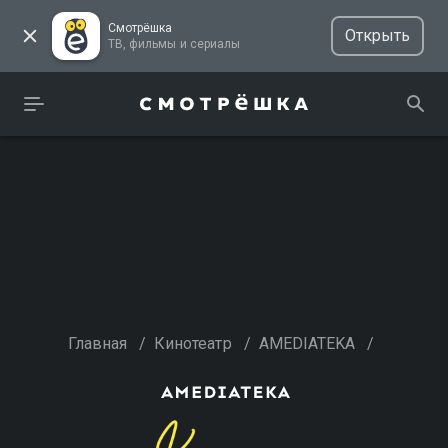
Смотрёшка
Открыть
ТВ, фильмы и сериалы
Главная
/
Кинотеатр
/
AMEDIATEKA
/