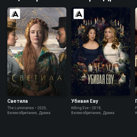
7.0
6.4
7.7
8.1
Светила
Убивая Еву
The Luminaries • 2020,
Killing Eve • 2018,
Великобритания, Драма
Великобритания, Драма