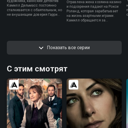
художника, каннский детектив
Отравлена жена хозяина казино
Камилл Дельмасс постоянно
и подозрения падают на Рокси
сталкивается с обаятельным, но
Роланд, которая зарабатывает
не внушающим доверия Гарри
на жизнь азартными играми.
Кингом.
Камилл обращается за
помощью к Гарри - кто лучше
справится с аферисткой, чем
другой аферист? Гарри узнает
имя человека, угрожающего
отцу Камилль.
Показать все серии
С этим смотрят