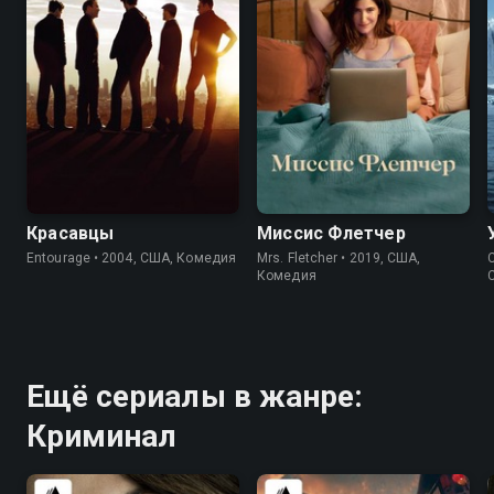
8.3
8.4
6.5
7.1
Красавцы
Миссис Флетчер
Entourage • 2004, США, Комедия
Mrs. Fletcher • 2019, США,
C
Комедия
Ещё сериалы в жанре:
Криминал