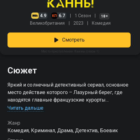
4.9
6.7
1 Сезон
18+
Великобритания
2023
Комедия
Смотреть
Место преступления: Канны (сезон 1)
Сюжет
Яркий и солнечный детективный сериал, основное
место действие которого – Лазурный берег, где
находятся главные французские курорты
Читать дальше
Посмотреть онлайн 1 сезон сериала Место
преступления: Канны вы можете совершенно
Жанр
бесплатно в хорошем HD качестве на Смотрёшке
Комедия, Криминал, Драма, Детектив, Боевик