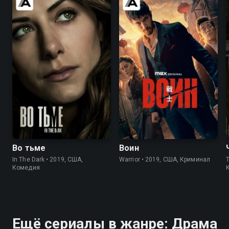
7.4
7.5
8.2
8.4
Во тьме
Воин
In The Dark • 2019, США,
Warrior • 2019, США, Криминал
T
Комедия
Ещё сериалы в жанре: Драма