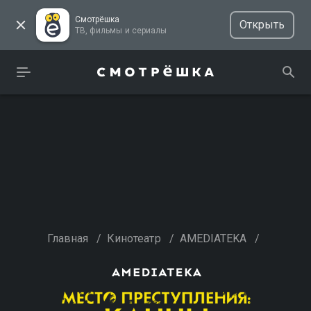
Смотрёшка
Открыть
ТВ, фильмы и сериалы
Главная
/
Кинотеатр
/
AMEDIATEKA
/