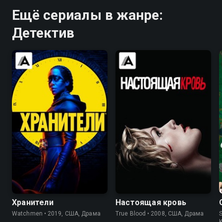
Ещё сериалы в жанре:
Детектив
7.0
8.2
7.7
7.9
Хранители
Настоящая кровь
Watchmen • 2019, США, Драма
True Blood • 2008, США, Драма
S