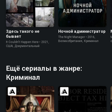
8.2
7.7
7.6
8.0
Здесь такого не
Ночной администратор
бывает
The Night Manager • 2016,
M
Великобритания, Криминал
o
It Couldn't Happen Here • 2021,
США, Документальный
Ещё сериалы в жанре:
Криминал