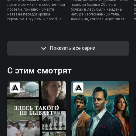
признаков жизни в собственной
полиции больше 20 лет: в
м
постели, причиной смерти
бочках в лесу были найдены
названа передозировка
четыре неопознанных тела.
героином. Но у семьи погибшей
Женщина, которая ищет ответы
есть вопросы по поводу
на вопросы из своего прошлого,
загадочных обстоятельств,
задается целью узнать, кем
с
окружающих эту смерть, и они
были эти люди.
начинают собственное
расследование.
Показать все серии
С этим смотрят