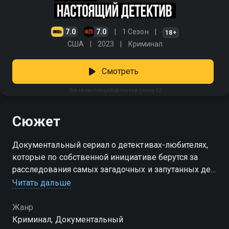
7.0
7.0
1 Сезон
18+
США
2023
Криминал
Смотреть
Почти настоящий детектив (сезон 1)
Сюжет
Документальный сериал о детективах-любителях,
которые по собственной инициативе берутся за
расследования самых загадочных и запутанных дел.
«Почти настоящий детектив» – реальные истории о
Читать дальше
том, как обычные люди вступают в соревнование с
сотрудниками полиции по поиску правды. Почему
Жанр
одна женщина решила спустя 20 лет вернуть имена
Криминал, Документальный