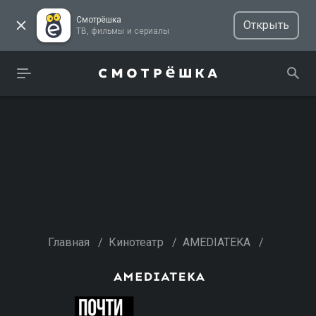
Смотрёшка
Открыть
ТВ, фильмы и сериалы
Главная
/
Кинотеатр
/
AMEDIATEKA
/