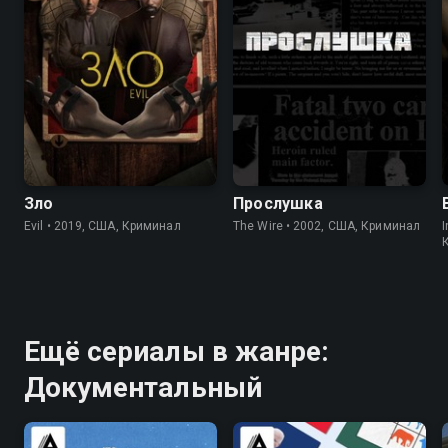
7.7
7.7
8.5
9.3
Зло
Прослушка
Evil • 2019, США, Криминал
The Wire • 2002, США, Криминал
I
Ещё сериалы в жанре:
Документальный