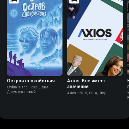
5.7
6.6
Остров спокойствия
Axios: Все имеет
значение
Chillin Island • 2021, США,
Документальный
Axios • 2018, США, Шоу
R