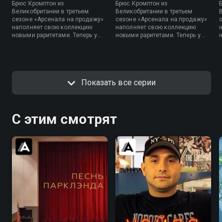
Брюс Кромптон из
Брюс Кромптон из
Великобритании в третьем
Великобритании в третьем
сезоне «Арсенала на продажу»
сезоне «Арсенала на продажу»
наполняет свою коллекцию
наполняет свою коллекцию
новыми раритетами. Теперь у
новыми раритетами. Теперь у
него есть культовая машинка
него есть культовая машинка
для взлома кодов, найденная в
для взлома кодов, найденная в
Италии, огнемет времен Второй
Италии, огнемет времен Второй
мировой войны, артиллерия из
мировой войны, артиллерия из
Австралии, самолет «Дакота» и
Австралии, самолет «Дакота» и
Показать все серии
даже розовый танк в рабочем
даже розовый танк в рабочем
состоянии!
состоянии!
С этим смотрят