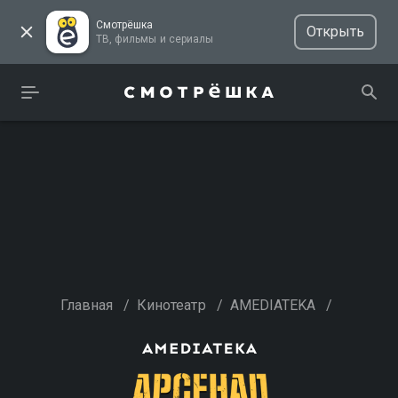
Смотрёшка
Открыть
ТВ, фильмы и сериалы
Главная
/
Кинотеатр
/
AMEDIATEKA
/