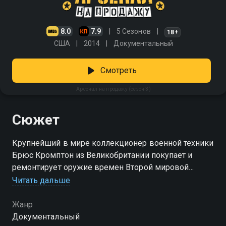
8.0
7.9
5 Сезонов
18+
США
2014
Документальный
Смотреть
Арсенал на продажу (сезон 3)
Сюжет
Крупнейший в мире коллекционер военной техники
Брюс Кромптон из Великобритании покупает и
ремонтирует оружие времен Второй мировой
войны
Читать дальше
Посмотреть онлайн 3 сезон сериала Арсенал на
Жанр
продажу вы можете совершенно бесплатно в
Документальный