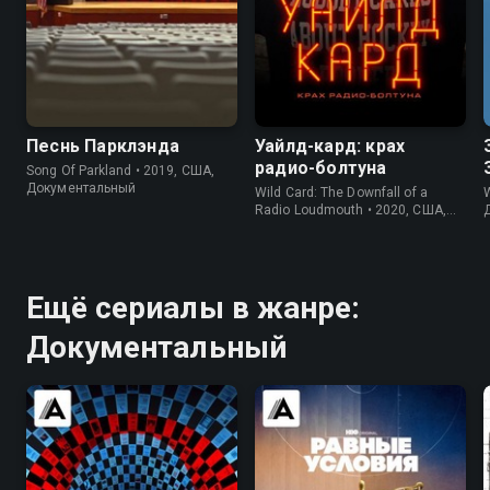
6.6
8.4
6.2
Песнь Парклэнда
Уайлд-кард: крах
радио-болтуна
Song Of Parkland • 2019, США,
Документальный
Wild Card: The Downfall of a
W
Radio Loudmouth • 2020, США,
Спорт
Ещё сериалы в жанре:
Документальный