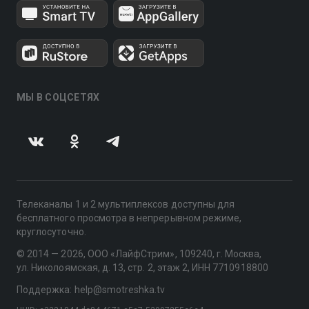
МЫ В СОЦСЕТЯХ
Телеканалы 1 и 2 мультиплексов доступны для
бесплатного просмотра в непрерывном режиме,
круглосуточно.
© 2014 — 2026, ООО «ЛайфСтрим», 109240, г. Москва,
ул. Николоямская, д. 13, стр. 2, этаж 2, ИНН 7710918800
Поддержка: help@smotreshka.tv