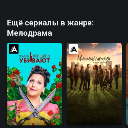
Ещё сериалы в жанре:
Мелодрама
8.3
8.3
8.0
7.9