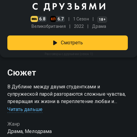
6.8
6.7
1 Сезон
18+
Великобритания
2022
Драма
Смотреть
Разговоры с друзьями (сезон 1)
Сюжет
В Дублине между двумя студентками и
супружеской парой разгораются сложные чувства,
превращая их жизни в переплетение любви и
предательства
Читать дальше
Посмотреть онлайн 1 сезон сериала Разговоры с
Жанр
друзьями вы можете совершенно бесплатно в
Драма, Мелодрама