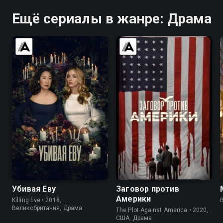
Ещё сериалы в жанре: Драма
7.7
8.1
6.7
7.3
Убивая Еву
Заговор против
Америки
Killing Eve • 2018,
B
Великобритания, Драма
The Plot Against America • 2020,
США, Драма