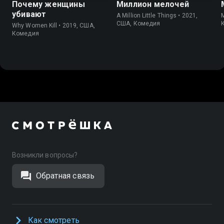
Почему женщины
Миллион мелочей
убивают
A Million Little Things • 2021,
M
США, Комедия
Why Women Kill • 2019, США,
Комедия
Возникли вопросы?
Обратная связь
Как смотреть