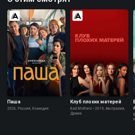
7.1
6.3
Паша
Клуб плохих матерей
2026, Россия, Комедия
Bad Mothers • 2019, Австралия,
Драма
B