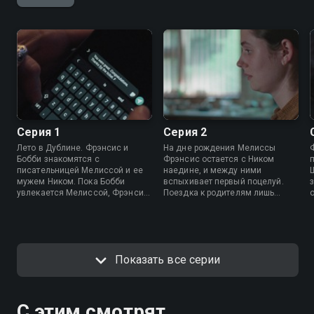
Серия 1
Серия 2
Лето в Дублине. Фрэнсис и
На дне рождения Мелиссы
Бобби знакомятся с
Фрэнсис остается с Ником
писательницей Мелиссой и ее
наедине, и между ними
мужем Ником. Пока Бобби
вспыхивает первый поцелуй.
увлекается Мелиссой, Фрэнсис
Поездка к родителям лишь
неожиданно сближается с
усиливает тревожные мысли
Ником. Между ними возникает
Фрэнсис. Тем временем Бобби
странное притяжение, которое
ничего не подозревает, а
п
может перевернуть привычный
Фрэнсис не решается ей
мир обеих подруг.
рассказать правду.
Показать все серии
С этим смотрят