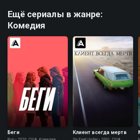
Ещё сериалы в жанре:
Комедия
6.5
6.2
7.9
8.7
Беги
Клиент всегда мертв
Run • 2020, США, Комедия
Six Feet Under • 2001, США,
M