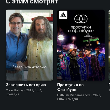
С этим смотрят
5.7
6.4
7.0
6.8
Завершить историю
Проступки во
Флэтбуше
Clear History • 2013, США,
Комедия
Flatbush Misdemeanors • 2023,
США, Комедия