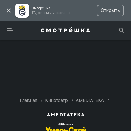
Смотрёшка
Открыть
ТВ, фильмы и сериалы
Главная
/
Кинотеатр
/
AMEDIATEKA
/