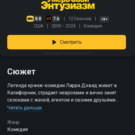
8.8
7.6
12 Сезонов
18+
США
2000 – 2024
Комедия
Смотреть
Умерь свой энтузиазм (сезон 5)
Сюжет
Легенда кринж-комедии Ларри Дэвид живет в
Калифорнии, страдает неврозами и вечно занят
склоками с женой, агентом и своими друзьями
Читать дальше
Посмотреть онлайн 5 сезон сериала Умерь свой
энтузиазм вы можете совершенно бесплатно в
Жанр
хорошем HD качестве на Смотрёшке
Комедия