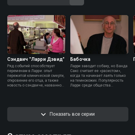
Сэндвич "Ларри Дэвид"
Бабочка
Ряд событий способствует
Ларри заводит собаку, но Ванда
переменам в Ларри: опыт
Сакс считает ее «расистом»,
пережитой клинической смерти,
когда та начинает лаять только
откровение его отца, а также
на темнокожих. Популярность
новость о сэндвиче, названном
Ларри среди общества
в его честь.
лесбиянок начинает
стремительно падать. Он
нанимает частного детектива,
чтобы раскрыть интересующую
его информацию о своем
Показать все серии
прошлом.