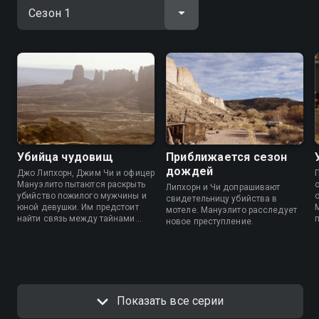
Убийца чудовищ
Приближается сезон
дождей
Джо Липхорн, Джим Чи и офицер
Мануэлито пытаются раскрыть
Липхорн и Чи допрашивают
убийство пожилого мужчины и
свидетельницу убийства в
юной девушки. Им предстоит
мотеле. Мануэлито расследует
найти связь между тайнами
новое преступление.
прошлого и настоящим и
справиться с таинственными
«темными ветрами».
Показать все серии