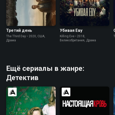
6.2
6.4
7.7
8.1
Третий день
Убивая Еву
The Third Day • 2020, США,
Killing Eve • 2018,
Драма
Великобритания, Драма
Ещё сериалы в жанре:
Детектив