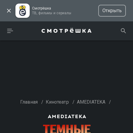
Смотрёшка
Открыть
ТВ, фильмы и сериалы
Главная
/
Кинотеатр
/
AMEDIATEKA
/