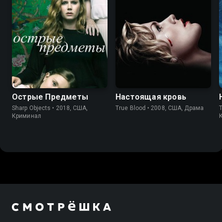
7.5
8.0
7.7
7.9
Острые Предметы
Настоящая кровь
Sharp Objects • 2018, США,
True Blood • 2008, США, Драма
T
Криминал