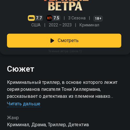
7.7
7.5
3 Сезона
18+
США
2022 – 2023
Криминал
Смотреть
Темные ветра (сезон 1)
Сюжет
Криминальный триллер, в основе которого лежит
серия романов писателя Тони Хиллермана,
рассказывает о детективах из племени навахо
Читать дальше
Посмотреть онлайн 1 сезон сериала Темные ветра
вы можете совершенно бесплатно в хорошем HD
Жанр
качестве на Смотрёшке
Криминал, Драма, Триллер, Детектив