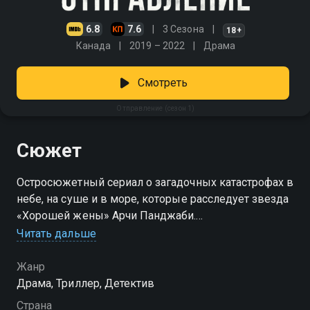
6.8
7.6
3 Сезона
18+
Канада
2019 – 2022
Драма
Смотреть
Отправление (сезон 1)
Сюжет
Остросюжетный сериал о загадочных катастрофах в
небе, на суше и в море, которые расследует звезда
«Хорошей жены» Арчи Панджаби.
Читать дальше
Посмотреть онлайн 1 сезон сериала Отправление
вы можете совершенно бесплатно в хорошем HD
Жанр
качестве на Смотрёшке
Драма, Триллер, Детектив
Страна