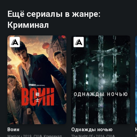
Ещё сериалы в жанре:
Криминал
8.2
8.4
7.8
8.4
Воин
Однажды ночью
Warrior • 2019, США, Криминал
The Night Of • 2016, США,
T