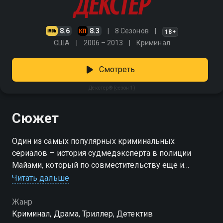
8.6
8.3
8 Сезонов
18+
США
2006 – 2013
Криминал
Смотреть
Декстер® (сезон 1)
Сюжет
Один из самых популярных криминальных
сериалов – история судмедэксперта в полиции
Майами, который по совместительству еще и
серийный убийца
Читать дальше
Посмотреть онлайн 1 сезон сериала Декстер® вы
Жанр
можете совершенно бесплатно в хорошем HD
Криминал, Драма, Триллер, Детектив