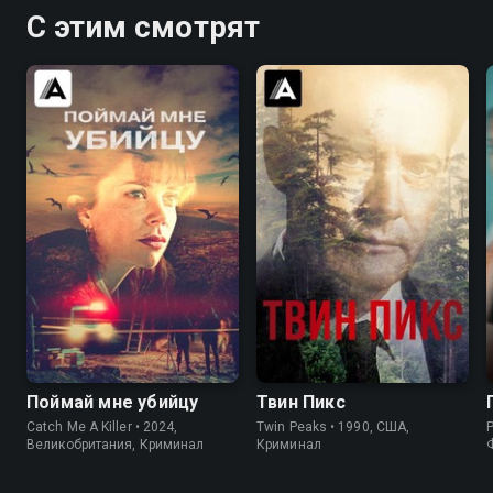
С этим смотрят
7.2
7.1
8.4
8.7
Поймай мне убийцу
Твин Пикс
Catch Me A Killer • 2024,
Twin Peaks • 1990, США,
P
Великобритания, Криминал
Криминал