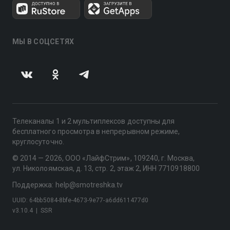
МЫ В СОЦСЕТЯХ
Телеканалы 1 и 2 мультиплексов доступны для
бесплатного просмотра в непрерывном режиме,
круглосуточно.
© 2014 — 2026, ООО «ЛайфСтрим», 109240, г. Москва,
ул. Николоямская, д. 13, стр. 2, этаж 2, ИНН 7710918800
Поддержка: help@smotreshka.tv
UUID: 64bb5084-8bfe-4673-9e77-a6dd611477d0
v3.10.4
|
SSR