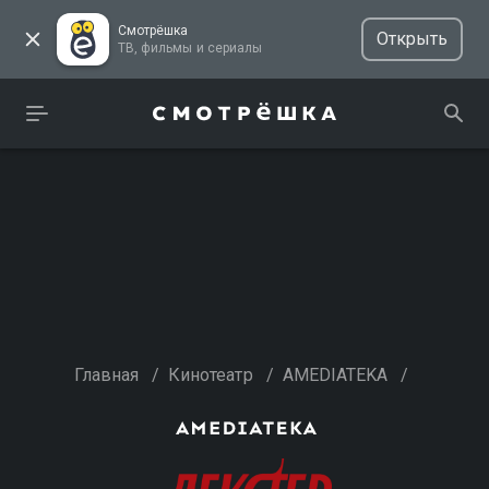
Смотрёшка
Открыть
ТВ, фильмы и сериалы
Главная
/
Кинотеатр
/
AMEDIATEKA
/