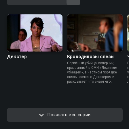
Декстер
Крокодиловы слёзы
Серийный убийца-соперник,
прозванный в СМИ «Ледяным
убийцей», в частном порядке
связывается с Декстером и
раскрывает, что знает его
страшный секрет. Тем временем
его сестра Дебра переводится в
отдел по расследованию
к
убийств.
Показать все серии