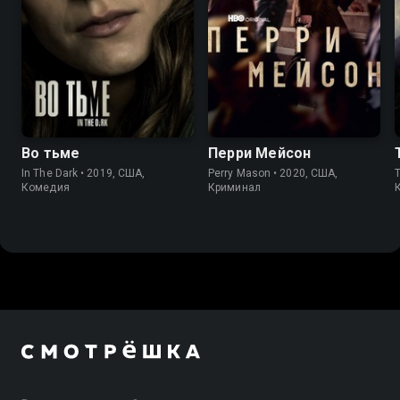
7.4
7.5
7.6
7.6
Во тьме
Перри Мейсон
In The Dark • 2019, США,
Perry Mason • 2020, США,
Комедия
Криминал